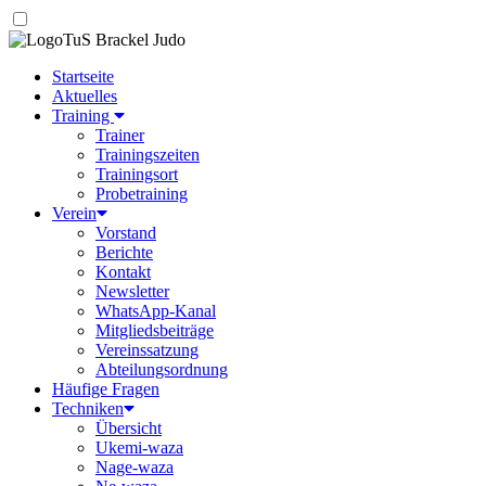
TuS Brackel Judo
Startseite
Aktuelles
Training
Trainer
Trainingszeiten
Trainingsort
Probetraining
Verein
Vorstand
Berichte
Kontakt
Newsletter
WhatsApp-Kanal
Mitgliedsbeiträge
Vereinssatzung
Abteilungsordnung
Häufige Fragen
Techniken
Übersicht
Ukemi-waza
Nage-waza