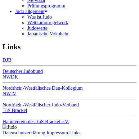
Ne-waza
Prüfungsprogramm
Judo allgemein
Was ist Judo
Wettkampfregelwerk
Judowerte
Japanische Vokabeln
Links
DJB
Deutscher Judobund
NWDK
Nordrhein-Westfälisches Dan-Kollegium
NWJV
Nordrhein-Westfälischer Judo-Verband
TuS Brackel
Hauptverein des TuS Brackel e.V.
Datenschutzerklärung
Impressum
Links